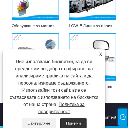
Оборудване за магнитно покритие на витражи
LOW-E Линия за производство на стъклени покрития за завеси
X
Ние използваме бисквитки, за да ви
предложим по-добро сърфиране, да
анализираме трафика на сайта и да
персонализираме съдържанието.
Оборудване за нанасяне на стъклени покрития с LOW-E
Линия за производство на огледала за обратно виждане на автомобили
Използвайки този сайт, вие се
съгласявате с използването на бисквитки
от наша страна.
Политика за
поверителност
Авторско право © 2022 Zhaoqing Kerun Vacuum Equipment
CO., LTD. Всички права запазени.
Отхвърляне
Приеми