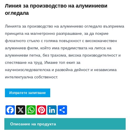
Линия за производство на алуминиеви
огледала
Линията за производство на алуминиево огледало възприема
принципа на магнетронно разпрашване, за да покрие
флоатното стъкло с голяма повърхност с висококачествен
алуминиев филм, който има предимствата на липса на
алуминиеви петна, без трахома, висока производителност и
спестяване на труд. Имаме топ екип за
научноизследователска и развойна дейност и независима
интелектуална собственост.
Изпратете запитване
Facebook
X
WhatsApp
Pinterest
LinkedIn
Share
Описание на продукта