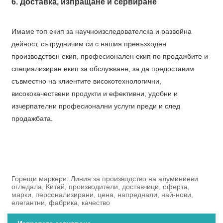
6. Доставка, изпращане и сервиране
Имаме топ екип за научноизследователска и развойна
дейност, сътрудничим си с нашия превъзходен
производствен екип, професионален екип по продажбите и
специализиран екип за обслужване, за да предоставим
съвместно на клиентите високотехнологични,
висококачествени продукти и ефективни, удобни и
изчерпателни професионални услуги преди и след
продажбата.
Горещи маркери: Линия за производство на алуминиеви
огледала, Китай, производители, доставчици, оферта,
марки, персонализирани, цена, напреднали, най-нови,
елегантни, фабрика, качество