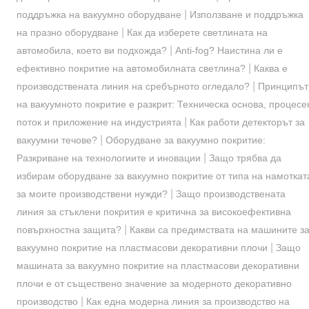
|
поддръжка на вакуумно оборудване
Използване и поддръжка
|
на празно оборудване
Как да изберете светлината на
|
автомобила, което ви подхожда?
Anti-fog? Наистина ли е
|
ефективно покритие на автомобилната светлина?
Каква е
|
производствената линия на сребърното огледало?
Принципът
на вакуумното покритие е разкрит: Техническа основа, процесе
|
поток и приложение на индустрията
Как работи детекторът за
|
вакуумни течове?
Оборудване за вакуумно покритие:
|
Разкриване на технологиите и иновации
Защо трябва да
избирам оборудване за вакуумно покритие от типа на намоткат
|
за моите производствени нужди?
Защо производствената
линия за стъклени покрития е критична за високоефективна
|
повърхностна защита?
Какви са предимствата на машините з
|
вакуумно покритие на пластмасови декоративни плочи
Защо
машината за вакуумно покритие на пластмасови декоративни
плочи е от съществено значение за модерното декоративно
|
производство
Как една модерна линия за производство на