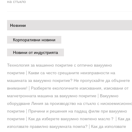
на стъкло
Новини
Корпоративни новини
Новини от индустрията
Технология за машинно покритие с оптично вакуумно
|
покритие
Какви са често срещаните неизправности на
машината за вакуумно покритие? Не пропускайте да обърнете
|
внимание!
Разберете екологичните изисквания, изисквани от
|
магнетронната машина за вакуумно покритие
Вакуумно
оборудване Линия за производство на стъкло с нискоемисионн
|
покритие
Причини и решения на падащ филм при вакуумно
|
|
покритие
Как да изберете вакуумно помпено масло？
Как да
|
използвате правилно вакуумната помпа?
Как да използвате