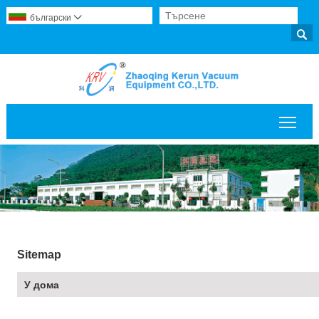
български


Пре
Sitemap
У дома