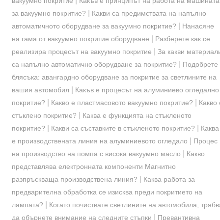
|
вакуумно покритие
Какъв е принципът на работа на машината
|
за вакуумно покритие?
Какви са предимствата на напълно
|
автоматичното оборудване за вакуумно покритие?
Нанасяне
|
на гама от вакуумно покритие оборудване
Разберете как се
|
реализира процесът на вакуумно покритие
За какви материал
|
са напълно автоматично оборудване за покритие?
Подобрете
блясъка: авангардно оборудване за покритие за светлините на
|
вашия автомобил
Какъв е процесът на алуминиево огледално
|
|
покритие?
Какво е пластмасовото вакуумно покритие?
Какво 
|
стъклено покритие?
Каква е функцията на стъкленото
|
|
покритие?
Какви са съставките в стъкленото покритие?
Каква
|
е производствената линия на алуминиевото огледало
Процес
|
на производство на помпа с висока вакуумно масло
Какво
представлява електронната компоненти Магнитно
|
разпръскваща производствена линия?
Каква работа за
предварителна обработка се изисква преди покритието на
|
лампата?
Когато почиствате светлините на автомобила, трябв
|
да обърнете внимание на следните стъпки
Превантивна