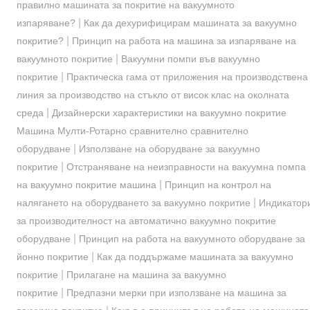
правилно машината за покритие на вакуумното
|
изпаряване?
Как да дехурифицирам машината за вакуумно
|
покритие?
Принцип на работа на машина за изпаряване на
|
вакуумното покритие
Вакуумни помпи във вакуумно
|
покритие
Практическа гама от приложения на производствена
линия за производство на стъкло от висок клас на околната
|
среда
Дизайнерски характеристики на вакуумно покритие
Машина Мулти-Ротарно сравнително сравнително
|
оборудване
Използване на оборудване за вакуумно
|
покритие
Отстраняване на неизправности на вакуумна помпа
|
на вакуумно покритие машина
Принцип на контрол на
|
налягането на оборудването за вакуумно покритие
Индикатор
за производителност на автоматично вакуумно покритие
|
оборудване
Принцип на работа на вакуумното оборудване за
|
йонно покритие
Как да поддържаме машината за вакуумно
|
покритие
Прилагане на машина за вакуумно
|
покритие
Предпазни мерки при използване на машина за