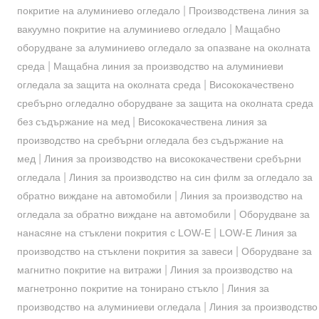
|
покритие на алуминиево огледало
Производствена линия за
|
вакуумно покритие на алуминиево огледало
Мащабно
оборудване за алуминиево огледало за опазване на околната
|
среда
Мащабна линия за производство на алуминиеви
|
огледала за защита на околната среда
Висококачествено
сребърно огледално оборудване за защита на околната среда
|
без съдържание на мед
Висококачествена линия за
производство на сребърни огледала без съдържание на
|
мед
Линия за производство на висококачествени сребърни
|
огледала
Линия за производство на син филм за огледало за
|
обратно виждане на автомобили
Линия за производство на
|
огледала за обратно виждане на автомобили
Оборудване за
|
нанасяне на стъклени покрития с LOW-E
LOW-E Линия за
|
производство на стъклени покрития за завеси
Оборудване за
|
магнитно покритие на витражи
Линия за производство на
|
магнетронно покритие на тонирано стъкло
Линия за
|
производство на алуминиеви огледала
Линия за производство