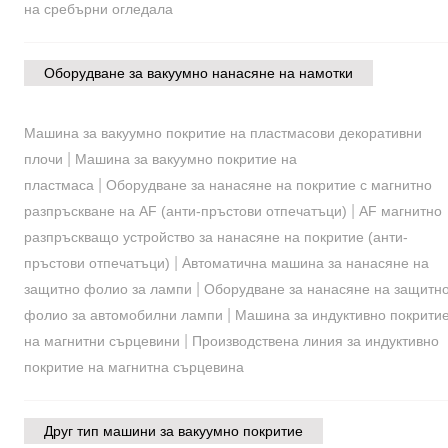
на сребърни огледала
Оборудване за вакуумно нанасяне на намотки
Машина за вакуумно покритие на пластмасови декоративни
|
плочи
Машина за вакуумно покритие на
|
пластмаса
Оборудване за нанасяне на покритие с магнитно
|
разпръскване на AF (анти-пръстови отпечатъци)
AF магнитно
разпръскващо устройство за нанасяне на покритие (анти-
|
пръстови отпечатъци)
Автоматична машина за нанасяне на
|
защитно фолио за лампи
Оборудване за нанасяне на защитн
|
фолио за автомобилни лампи
Машина за индуктивно покрити
|
на магнитни сърцевини
Производствена линия за индуктивно
покритие на магнитна сърцевина
Друг тип машини за вакуумно покритие