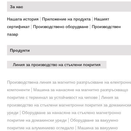
За нас
|
|
Нашата история
Приложение на продукта
Нашият
|
|
сертификат
Производствено оборудване
Производствен
пазар
Продукти
Линия за производство на стъклени покрития
Производствена линия за магнитно разпръскване на електронн
|
компоненти
Машина за нанасяне на магнитно разпръскващо
|
покритие с терминал за устойчивост на чипове
Линия за
производство на стъклени магнетронни покрития за домакинск
|
уреди
Оборудване за нанасяне на стъклено магнетронно
|
покритие на домакински уреди
Оборудване за вакуумно
|
покритие на алуминиево огледало
Машина за вакуумно