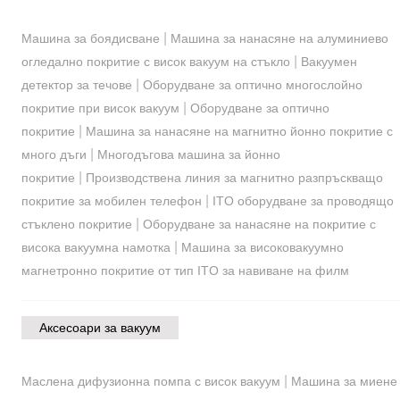
|
Машина за боядисване
Машина за нанасяне на алуминиево
|
огледално покритие с висок вакуум на стъкло
Вакуумен
|
детектор за течове
Оборудване за оптично многослойно
|
покритие при висок вакуум
Оборудване за оптично
|
покритие
Машина за нанасяне на магнитно йонно покритие с
|
много дъги
Многодъгова машина за йонно
|
покритие
Производствена линия за магнитно разпръскващо
|
покритие за мобилен телефон
ITO оборудване за проводящо
|
стъклено покритие
Оборудване за нанасяне на покритие с
|
висока вакуумна намотка
Машина за високовакуумно
магнетронно покритие от тип ITO за навиване на филм
Аксесоари за вакуум
|
Маслена дифузионна помпа с висок вакуум
Машина за миене